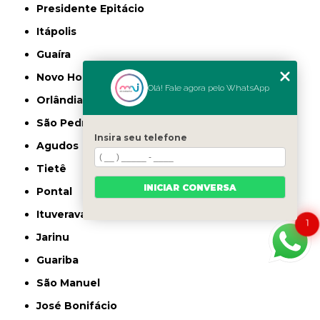
Presidente Epitácio
Itápolis
Guaíra
Novo Horizonte
Olá! Fale agora pelo WhatsApp
Orlândia
São Pedro
Insira seu telefone
Agudos
Tietê
INICIAR CONVERSA
Pontal
Ituverava
1
Jarinu
Guariba
São Manuel
José Bonifácio