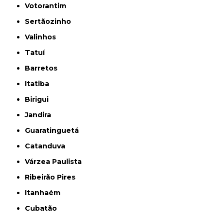
Votorantim
Sertãozinho
Valinhos
Tatuí
Barretos
Itatiba
Birigui
Jandira
Guaratinguetá
Catanduva
Várzea Paulista
Ribeirão Pires
Itanhaém
Cubatão