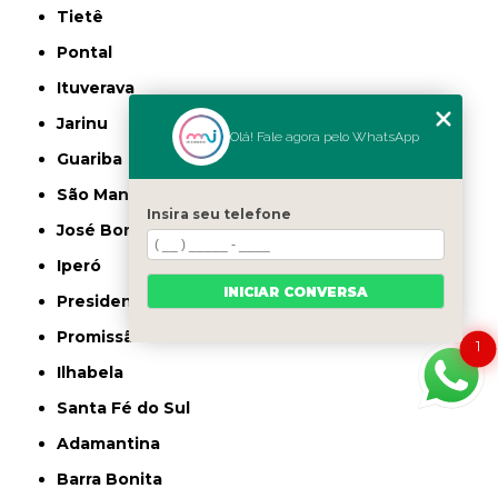
Tietê
Pontal
Ituverava
Jarinu
Olá! Fale agora pelo WhatsApp
Guariba
São Manuel
Insira seu telefone
José Bonifácio
Iperó
INICIAR CONVERSA
Presidente Venceslau
Promissão
1
Ilhabela
Santa Fé do Sul
Adamantina
Barra Bonita