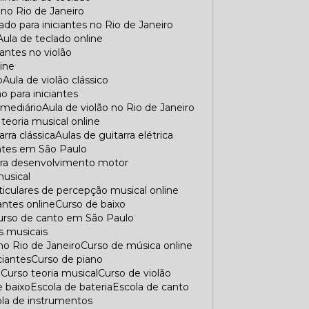
s no Rio de Janeiro
lado para iniciantes no Rio de Janeiro
Aula de teclado online
ciantes no violão
line
o
Aula de violão clássico
lão para iniciantes
ermediário
Aula de violão no Rio de Janeiro
e teoria musical online
arra clássica
Aulas de guitarra elétrica
iantes em São Paulo
para desenvolvimento motor
musical
rticulares de percepção musical online
iantes online
Curso de baixo
Curso de canto em São Paulo
s musicais
no Rio de Janeiro
Curso de música online
ciantes
Curso de piano
o
Curso teoria musical
Curso de violão
e baixo
Escola de bateria
Escola de canto
cola de instrumentos