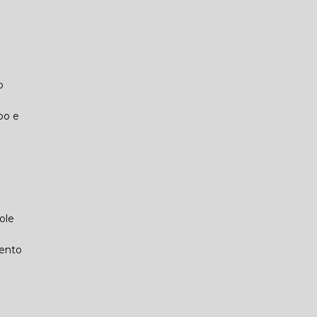
o
po e
ole
mento