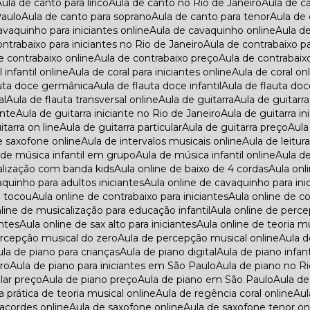
Aula de canto para lírico
Aula de canto no Rio de Janeiro
Aula de c
Paulo
Aula de canto para soprano
Aula de canto para tenor
Aula de
cavaquinho para iniciantes online
Aula de cavaquinho online
Aula d
contrabaixo para iniciantes no Rio de Janeiro
Aula de contrabaixo 
de contrabaixo online
Aula de contrabaixo preço
Aula de contrabai
l infantil online
Aula de coral para iniciantes online
Aula de coral on
lauta doce germânica
Aula de flauta doce infantil
Aula de flauta doc
al
Aula de flauta transversal online
Aula de guitarra
Aula de guitar
ante
Aula de guitarra iniciante no Rio de Janeiro
Aula de guitarra 
itarra on line
Aula de guitarra particular
Aula de guitarra preço
Aul
e saxofone online
Aula de intervalos musicais online
Aula de leitu
a de música infantil em grupo
Aula de música infantil online
Aula d
calização com banda kids
Aula online de baixo de 4 cordas
Aula on
aquinho para adultos iniciantes
Aula online de cavaquinho para in
a tocou
Aula online de contrabaixo para iniciantes
Aula online de
online de musicalização para educação infantil
Aula online de perce
antes
Aula online de sax alto para iniciantes
Aula online de teoria 
ercepção musical do zero
Aula de percepção musical online
Aula 
Aula de piano para crianças
Aula de piano digital
Aula de piano infant
iro
Aula de piano para iniciantes em São Paulo
Aula de piano no R
ular preço
Aula de piano preço
Aula de piano em São Paulo
Aula d
la prática de teoria musical online
Aula de regência coral online
Au
 acordes online
Aula de saxofone online
Aula de saxofone tenor on