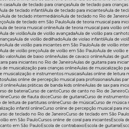
em casa
Aula de teclado para crianças
Aula de teclado para criança
Aula de teclado infantil
Aula de teclado para iniciantes
Aula de tec
o
Aula de teclado intermediário
Aula de teclado no Rio de Janeiro
reço
Aula de teclado em São Paulo
Aula de teoria musical para ini
Aula de teoria musical online
Aula de teoria musical para violão on
Aula de violão
Aula de violão avançada
Aula de violão para canhot
crianças
Aula de violão dedilhado
Aula de violao infantil
Aula de vio
iro
Aula de violão para iniciantes em São Paulo
Aula de violão int
Aula de violão preço
Aula de violão em São Paulo
Aula de violão 
lão valor
Aulas de baixo online
Aulas de cavaco online
Aulas de guit
tarra para iniciantes no Rio de Janeiro
Aulas de guitarra para inic
as de musicalização para crianças online
Aulas de musicalização 
 de musicalização e instrumentos musicais
Aulas online de leitura 
ltos
Aulas online de percepção musical para profissionais
Aulas pa
il online
Aulas práticas de banda kids online
Aulas de sax para inic
urso de bateria
Curso de canto
Curso de canto no Rio de Janeiro
nline
Curso de flauta doce
Curso de guitarra
Curso de instrumento
o de leitura de partituras online
Curso de música
Curso de música 
lização infantil online
Curso online de percepção musical para ini
Curso de teclado no Rio de Janeiro
Curso de teclado em São Paul
violão em São Paulo
Cursos online de coral para iniciantes
Escola d
e canto em São Paulo
Escola de contrabaixo
Escola de guitarra
Es