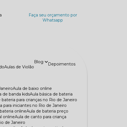
a
Faça seu orçamento por
Whatsapp
Blog
Depoimentos
ado
Aulas de Violão
Janeiro
Aula de baixo online
la de banda kids
Aula básica de bateria
e bateria para crianças no Rio de Janeiro
ia para iniciantes no Rio de Janeiro
 bateria online
Aula de bateria preço
al online
Aula de canto para criança
Rio de Janeiro