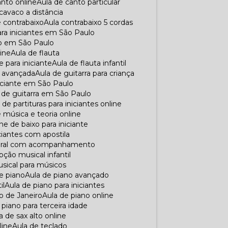
anto online
Aula de canto particular
 cavaco a distância
e contrabaixo
Aula contrabaixo 5 cordas
para iniciantes em São Paulo
xo em São Paulo
line
Aula de flauta
e para iniciante
Aula de flauta infantil
ra avançada
Aula de guitarra para criança
iniciante em São Paulo
a de guitarra em São Paulo
ra de partituras para iniciantes online
e música e teoria online
line de baixo para iniciante
iciantes com apostila
 coral com acompanhamento
pção musical infantil
musical para músicos
de piano
Aula de piano avançado
il
Aula de piano para iniciantes
io de Janeiro
Aula de piano online
e piano para terceira idade
la de sax alto online
line
Aula de teclado