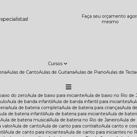
Faça seu orçamento agor
pecialistas!
mesmo
Cursos
eria
Aulas de Canto
Aulas de Guitarra
Aulas de Piano
Aulas de Tecl
 baixo do zero
Aula de baixo para iniciante
Aula de baixo no Rio de 
aulo
Aula de banda infantil
Aula de banda infantil para iniciantes
Au
teria
Aula de bateria completa
Aula de bateria para crianças
Aula d
Aula de bateria infantil
Aula de bateria para iniciantes
Aula de bater
o
Aula de bateria musical
Aula de bateria no Rio de Janeiro
Aula de
a valor
Aula de canto
Aula de canto para contralto
Aula canto e cor
til
Aula de canto para iniciantes
Aula de canto para iniciantes no 