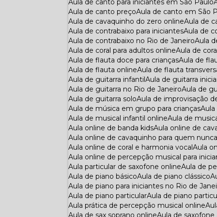
Aula de canto para iniciantes em São Paulo
Aula de canto preço
Aula de canto em São 
Aula de cavaquinho do zero online
Aula de 
Aula de contrabaixo para iniciantes
Aula de 
Aula de contrabaixo no Rio de Janeiro
Aula 
Aula de coral para adultos online
Aula de cora
Aula de flauta doce para crianças
Aula de f
Aula de flauta online
Aula de flauta transvers
Aula de guitarra infantil
Aula de guitarra inici
Aula de guitarra no Rio de Janeiro
Aula de gu
Aula de guitarra solo
Aula de improvisação d
Aula de música em grupo para crianças
Aul
Aula de musical infantil online
Aula de musi
Aula online de banda kids
Aula online de cav
Aula online de cavaquinho para quem nunc
Aula online de coral e harmonia vocal
Aula 
Aula online de percepção musical para inici
Aula particular de saxofone online
Aula de p
Aula de piano básico
Aula de piano clássico
Aula de piano para iniciantes no Rio de Jane
Aula de piano particular
Aula de piano partic
Aula prática de percepção musical online
Au
Aula de sax soprano online
Aula de saxofone