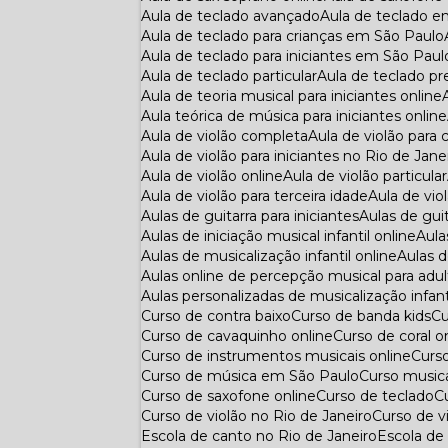
Aula de teclado avançado
Aula de teclado 
Aula de teclado para crianças em São Paulo
Aula de teclado para iniciantes em São Paul
Aula de teclado particular
Aula de teclado p
Aula de teoria musical para iniciantes online
Aula teórica de música para iniciantes online
Aula de violão completa
Aula de violão para 
Aula de violão para iniciantes no Rio de Jane
Aula de violão online
Aula de violão particular
Aula de violão para terceira idade
Aula de vio
Aulas de guitarra para iniciantes
Aulas de gui
Aulas de iniciação musical infantil online
Aul
Aulas de musicalização infantil online
Aulas
Aulas online de percepção musical para adu
Aulas personalizadas de musicalização infant
Curso de contra baixo
Curso de banda kids
C
Curso de cavaquinho online
Curso de coral o
Curso de instrumentos musicais online
Curs
Curso de música em São Paulo
Curso musica
Curso de saxofone online
Curso de teclado
Curso de violão no Rio de Janeiro
Curso de 
Escola de canto no Rio de Janeiro
Escola d