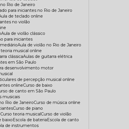
s no Rio de Janeiro
lado para iniciantes no Rio de Janeiro
Aula de teclado online
ciantes no violão
line
o
Aula de violão clássico
lão para iniciantes
ermediário
Aula de violão no Rio de Janeiro
e teoria musical online
arra clássica
Aulas de guitarra elétrica
iantes em São Paulo
para desenvolvimento motor
musical
rticulares de percepção musical online
iantes online
Curso de baixo
Curso de canto em São Paulo
s musicais
no Rio de Janeiro
Curso de música online
ciantes
Curso de piano
o
Curso teoria musical
Curso de violão
e baixo
Escola de bateria
Escola de canto
cola de instrumentos