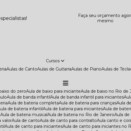
Faça seu orçamento agor
pecialistas!
mesmo
Cursos
eria
Aulas de Canto
Aulas de Guitarra
Aulas de Piano
Aulas de Tecl
 baixo do zero
Aula de baixo para iniciante
Aula de baixo no Rio de 
aulo
Aula de banda infantil
Aula de banda infantil para iniciantes
Au
teria
Aula de bateria completa
Aula de bateria para crianças
Aula d
Aula de bateria infantil
Aula de bateria para iniciantes
Aula de bater
o
Aula de bateria musical
Aula de bateria no Rio de Janeiro
Aula de
a valor
Aula de canto
Aula de canto para contralto
Aula canto e cor
til
Aula de canto para iniciantes
Aula de canto para iniciantes no 