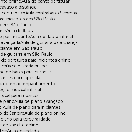
anto online
Aula de canto particular
 cavaco a distância
e contrabaixo
Aula contrabaixo 5 cordas
para iniciantes em São Paulo
xo em São Paulo
line
Aula de flauta
e para iniciante
Aula de flauta infantil
ra avançada
Aula de guitarra para criança
iniciante em São Paulo
a de guitarra em São Paulo
ra de partituras para iniciantes online
e música e teoria online
line de baixo para iniciante
iciantes com apostila
 coral com acompanhamento
pção musical infantil
musical para músicos
de piano
Aula de piano avançado
il
Aula de piano para iniciantes
io de Janeiro
Aula de piano online
e piano para terceira idade
la de sax alto online
line
Aula de teclado