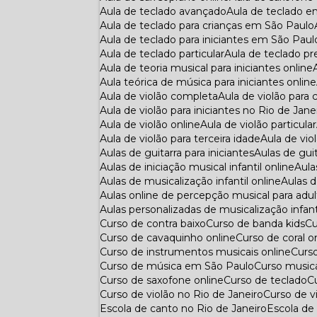
Aula de teclado avançado
Aula de teclado 
Aula de teclado para crianças em São Paulo
Aula de teclado para iniciantes em São Paul
Aula de teclado particular
Aula de teclado p
Aula de teoria musical para iniciantes online
Aula teórica de música para iniciantes online
Aula de violão completa
Aula de violão para 
Aula de violão para iniciantes no Rio de Jane
Aula de violão online
Aula de violão particular
Aula de violão para terceira idade
Aula de vio
Aulas de guitarra para iniciantes
Aulas de gui
Aulas de iniciação musical infantil online
Aul
Aulas de musicalização infantil online
Aulas
Aulas online de percepção musical para adu
Aulas personalizadas de musicalização infant
Curso de contra baixo
Curso de banda kids
C
Curso de cavaquinho online
Curso de coral o
Curso de instrumentos musicais online
Curs
Curso de música em São Paulo
Curso musica
Curso de saxofone online
Curso de teclado
Curso de violão no Rio de Janeiro
Curso de 
Escola de canto no Rio de Janeiro
Escola d