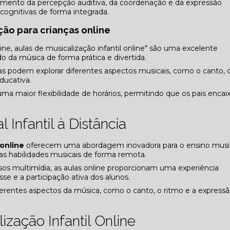
vimento da percepção auditiva, da coordenação e da expressão
e cognitivas de forma integrada.
ção para crianças online
line, aulas de musicalização infantil online" são uma excelente
 da música de forma prática e divertida.
nças podem explorar diferentes aspectos musicais, como o canto, 
ducativa.
ma maior flexibilidade de horários, permitindo que os pais enca
Infantil à Distância
 online
oferecem uma abordagem inovadora para o ensino music
as habilidades musicais de forma remota.
sos multimídia, as aulas online proporcionam uma experiência
se e a participação ativa dos alunos.
ferentes aspectos da música, como o canto, o ritmo e a express
ização Infantil Online