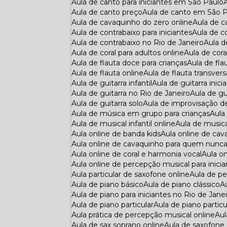
Aula de canto para iniciantes em São Paulo
Aula de canto preço
Aula de canto em São 
Aula de cavaquinho do zero online
Aula de 
Aula de contrabaixo para iniciantes
Aula de 
Aula de contrabaixo no Rio de Janeiro
Aula 
Aula de coral para adultos online
Aula de cora
Aula de flauta doce para crianças
Aula de f
Aula de flauta online
Aula de flauta transvers
Aula de guitarra infantil
Aula de guitarra inici
Aula de guitarra no Rio de Janeiro
Aula de gu
Aula de guitarra solo
Aula de improvisação d
Aula de música em grupo para crianças
Aul
Aula de musical infantil online
Aula de musi
Aula online de banda kids
Aula online de cav
Aula online de cavaquinho para quem nunc
Aula online de coral e harmonia vocal
Aula 
Aula online de percepção musical para inici
Aula particular de saxofone online
Aula de p
Aula de piano básico
Aula de piano clássico
Aula de piano para iniciantes no Rio de Jane
Aula de piano particular
Aula de piano partic
Aula prática de percepção musical online
Au
Aula de sax soprano online
Aula de saxofone