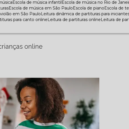
 música
Escola de música infantil
Escola de música no Rio de Janei
turas
Escola de música em São Paulo
Escola de piano
Escola de t
e violão em São Paulo
Leitura dinâmica de partituras para iniciante
rtituras para canto online
Leitura de partituras online
Leitura de pa
rianças online