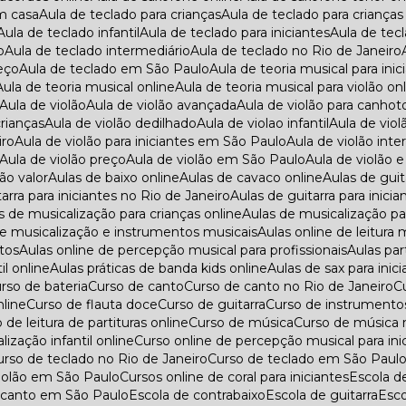
em casa
Aula de teclado para crianças
Aula de teclado para criança
Aula de teclado infantil
Aula de teclado para iniciantes
Aula de tec
o
Aula de teclado intermediário
Aula de teclado no Rio de Janeiro
reço
Aula de teclado em São Paulo
Aula de teoria musical para ini
Aula de teoria musical online
Aula de teoria musical para violão on
Aula de violão
Aula de violão avançada
Aula de violão para canhot
crianças
Aula de violão dedilhado
Aula de violao infantil
Aula de vio
iro
Aula de violão para iniciantes em São Paulo
Aula de violão int
Aula de violão preço
Aula de violão em São Paulo
Aula de violão 
lão valor
Aulas de baixo online
Aulas de cavaco online
Aulas de guit
tarra para iniciantes no Rio de Janeiro
Aulas de guitarra para inic
as de musicalização para crianças online
Aulas de musicalização 
 de musicalização e instrumentos musicais
Aulas online de leitura 
ltos
Aulas online de percepção musical para profissionais
Aulas pa
il online
Aulas práticas de banda kids online
Aulas de sax para inic
urso de bateria
Curso de canto
Curso de canto no Rio de Janeiro
nline
Curso de flauta doce
Curso de guitarra
Curso de instrumento
o de leitura de partituras online
Curso de música
Curso de música 
lização infantil online
Curso online de percepção musical para ini
Curso de teclado no Rio de Janeiro
Curso de teclado em São Paul
violão em São Paulo
Cursos online de coral para iniciantes
Escola d
e canto em São Paulo
Escola de contrabaixo
Escola de guitarra
Es