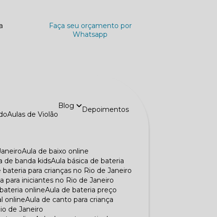
a
Faça seu orçamento por
Whatsapp
Blog
Depoimentos
ado
Aulas de Violão
Janeiro
Aula de baixo online
la de banda kids
Aula básica de bateria
e bateria para crianças no Rio de Janeiro
ia para iniciantes no Rio de Janeiro
 bateria online
Aula de bateria preço
al online
Aula de canto para criança
Rio de Janeiro