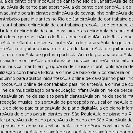
Aula de canto para lírico
Aula de canto no Rio de Janeiro
Aula de c
Paulo
Aula de canto para soprano
Aula de canto para tenor
Aula de
cavaquinho para iniciantes online
Aula de cavaquinho online
Aula d
contrabaixo para iniciantes no Rio de Janeiro
Aula de contrabaixo 
de contrabaixo online
Aula de contrabaixo preço
Aula de contrabai
l infantil online
Aula de coral para iniciantes online
Aula de coral on
lauta doce germânica
Aula de flauta doce infantil
Aula de flauta doc
al
Aula de flauta transversal online
Aula de guitarra
Aula de guitar
ante
Aula de guitarra iniciante no Rio de Janeiro
Aula de guitarra 
itarra on line
Aula de guitarra particular
Aula de guitarra preço
Aul
e saxofone online
Aula de intervalos musicais online
Aula de leitu
a de música infantil em grupo
Aula de música infantil online
Aula d
calização com banda kids
Aula online de baixo de 4 cordas
Aula on
aquinho para adultos iniciantes
Aula online de cavaquinho para in
a tocou
Aula online de contrabaixo para iniciantes
Aula online de
online de musicalização para educação infantil
Aula online de perce
antes
Aula online de sax alto para iniciantes
Aula online de teoria 
ercepção musical do zero
Aula de percepção musical online
Aula 
Aula de piano para crianças
Aula de piano digital
Aula de piano infant
iro
Aula de piano para iniciantes em São Paulo
Aula de piano no R
ular preço
Aula de piano preço
Aula de piano em São Paulo
Aula d
la prática de teoria musical online
Aula de regência coral online
Au
 acordes online
Aula de saxofone online
Aula de saxofone tenor on