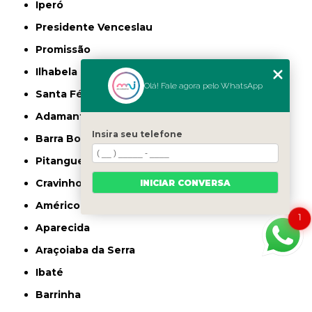
Iperó
Presidente Venceslau
Promissão
Ilhabela
Olá! Fale agora pelo WhatsApp
Santa Fé do Sul
Adamantina
Insira seu telefone
Barra Bonita
Pitangueiras
Cravinhos
INICIAR CONVERSA
Américo Brasiliense
1
Aparecida
Araçoiaba da Serra
Ibaté
Barrinha