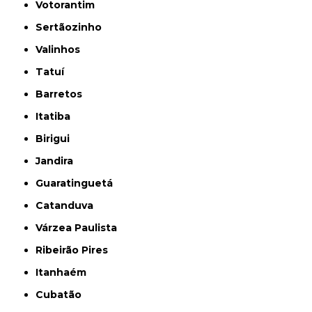
Votorantim
Sertãozinho
Valinhos
Tatuí
Barretos
Itatiba
Birigui
Jandira
Guaratinguetá
Catanduva
Várzea Paulista
Ribeirão Pires
Itanhaém
Cubatão